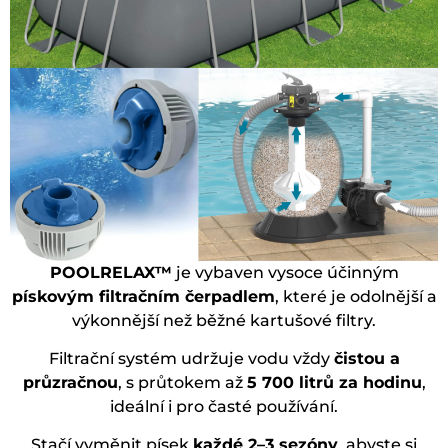
POOLRELAX™
je vybaven vysoce účinným
pískovým filtračním čerpadlem
, které je odolnější a
výkonnější než běžné kartušové filtry.
Filtrační systém udržuje vodu vždy
čistou a
průzračnou
, s průtokem až
5 700 litrů za hodinu
,
ideální i pro časté používání.
Stačí vyměnit písek
každé 2–3 sezóny
, abyste si