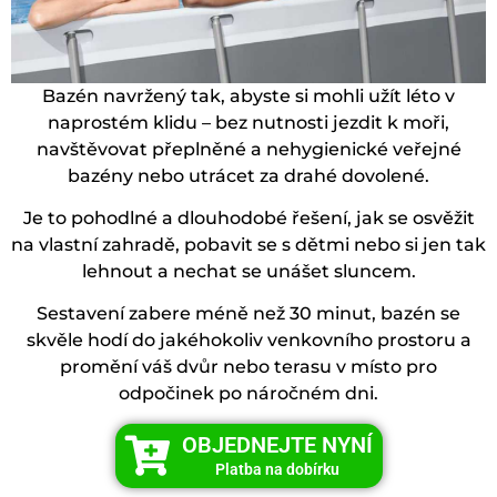
Bazén navržený tak, abyste si mohli užít léto v
naprostém klidu – bez nutnosti jezdit k moři,
navštěvovat přeplněné a nehygienické veřejné
bazény nebo utrácet za drahé dovolené.
Je to pohodlné a dlouhodobé řešení, jak se osvěžit
na vlastní zahradě, pobavit se s dětmi nebo si jen tak
lehnout a nechat se unášet sluncem.
Sestavení zabere méně než 30 minut, bazén se
skvěle hodí do jakéhokoliv venkovního prostoru a
promění váš dvůr nebo terasu v místo pro
odpočinek po náročném dni.
OBJEDNEJTE NYNÍ
Platba na dobírku