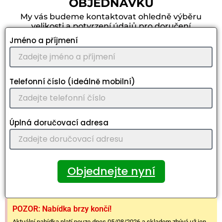
OBJEDNÁVKU
My vás budeme kontaktovat ohledně výběru
velikosti a potvrzení údajů pro doručení
Jméno a příjmení
Telefonní číslo (ideálně mobilní)
Úplná doručovací adresa
Objednejte nyní
POZOR: Nabídka brzy končí!
Aktuální nabídka platí pouze dnes 05/08/2026 a skladem zbývá už jen