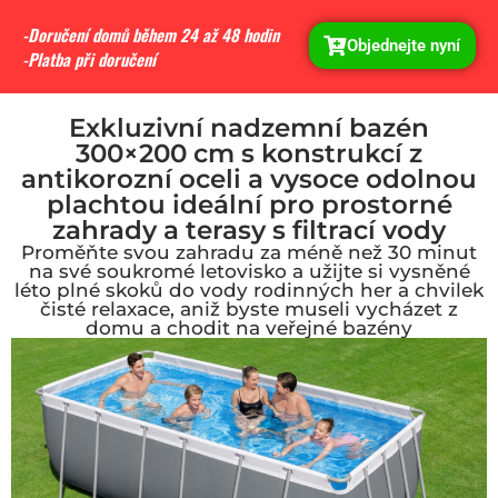
-Doručení domů během 24 až 48 hodin
Objednejte nyní
-Platba při doručení
Exkluzivní nadzemní bazén
300×200 cm s konstrukcí z
antikorozní oceli a vysoce odolnou
plachtou ideální pro prostorné
zahrady a terasy s filtrací vody
Proměňte svou zahradu za méně než 30 minut
na své soukromé letovisko a užijte si vysněné
léto plné skoků do vody rodinných her a chvilek
čisté relaxace, aniž byste museli vycházet z
domu a chodit na veřejné bazény