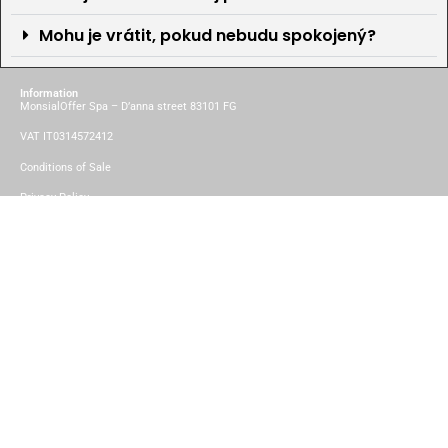
Mohu je vrátit, pokud nebudu spokojený?
Information
MonsialOffer Spa – D’anna street 83101 FG
VAT IT0314572412
Conditions of Sale
Privacy Policy
Cookies Policy
Contact
Helpful customer service:
Monday through Saturday from 9 a.m. to 8 p.m.
+39 322140122
Copyright © 2025 Mondialoffer®
This site is not a part of Facebook website or Facebook Inc. Additionally. This site is NOT endorsed by
FACEBOOK is a trademark of FACEBOOK, Inc.