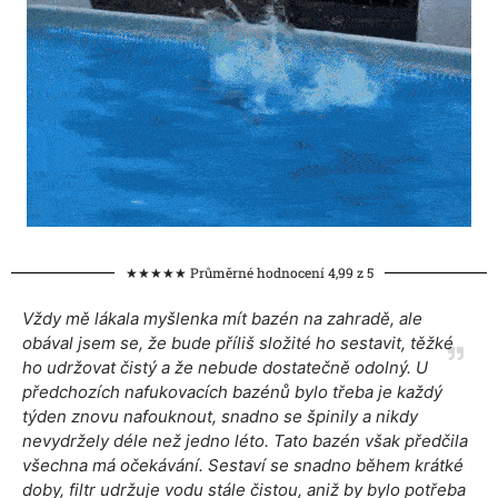
★★★★★ Průměrné hodnocení 4,99 z 5
Vždy mě lákala myšlenka mít bazén na zahradě, ale
obával jsem se, že bude příliš složité ho sestavit, těžké
ho udržovat čistý a že nebude dostatečně odolný. U
předchozích nafukovacích bazénů bylo třeba je každý
týden znovu nafouknout, snadno se špinily a nikdy
nevydržely déle než jedno léto. Tato bazén však předčila
všechna má očekávání. Sestaví se snadno během krátké
doby, filtr udržuje vodu stále čistou, aniž by bylo potřeba