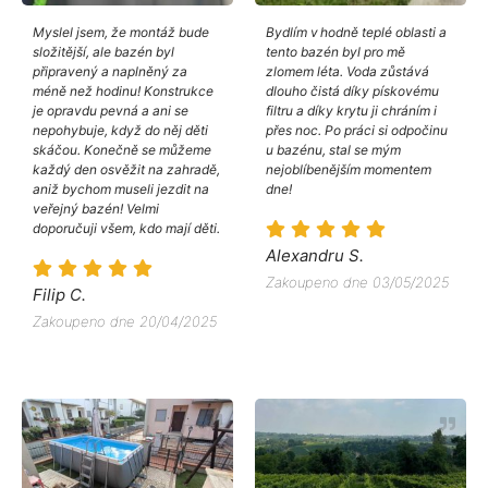
Myslel jsem, že montáž bude
Bydlím v hodně teplé oblasti a
složitější, ale bazén byl
tento bazén byl pro mě
připravený a naplněný za
zlomem léta. Voda zůstává
méně než hodinu! Konstrukce
dlouho čistá díky pískovému
je opravdu pevná a ani se
filtru a díky krytu ji chráním i
nepohybuje, když do něj děti
přes noc. Po práci si odpočinu
skáčou. Konečně se můžeme
u bazénu, stal se mým
každý den osvěžit na zahradě,
nejoblíbenějším momentem
aniž bychom museli jezdit na
dne!
veřejný bazén! Velmi
doporučuji všem, kdo mají děti.
Alexandru S.
Zakoupeno dne 03/05/2025
Filip C.
Zakoupeno dne 20/04/2025