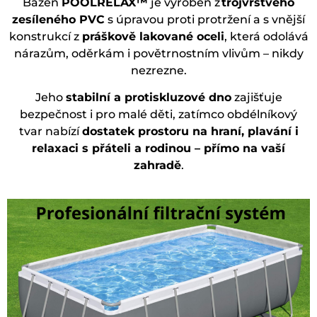
Bazén
POOLRELAX™
je vyroben z
trojvrstvého
zesíleného PVC
s úpravou proti protržení a s vnější
konstrukcí z
práškově lakované oceli
, která odolává
nárazům, oděrkám i povětrnostním vlivům – nikdy
nezrezne.
Jeho
stabilní a protiskluzové dno
zajišťuje
bezpečnost i pro malé děti, zatímco obdélníkový
tvar nabízí
dostatek prostoru na hraní, plavání i
relaxaci s přáteli a rodinou – přímo na vaší
zahradě
.