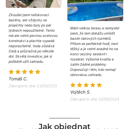
Zkoušel jsem nafukovací
bazény, ale vždycky se
propíchly nebo byly po pár
Mám velkou terasu a nemyslel
týdnech nepoužitelné. Tento
jsem, že tam dokážu umístit
má ale velmi pevnou ocelovou
bazén takových rozměrů.
konstrukci a plachta vypadá
Přitom se perfektně hodí, není
neporazitelně. Voda zůstává
těžký a je velmi snadné ho na
čistá a průzračná po několik
konci sezóny sestavit i
dní. Skvělá investice, jak si
rozebrat. Výborná kvalita a
pořádně užít zahradu.
zatím žádné problémy.
Doporučuji i těm, kdo nemají
obrovskou zahradu.
Tomáš C.
Zakoupeno dne 23/05/2025
Vojtěch S.
Zakoupeno dne 02/06/2024
Jak objednat