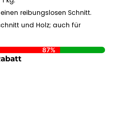
1 kg.
r einen reibungslosen Schnitt.
chnitt und Holz; auch für
87%
abatt