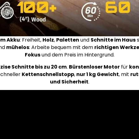
em Akku
: Freiheit,
Holz
,
Paletten
und
Schnitte im Haus
s
nd
mühelos
: Arbeite bequem mit dem
richtigen Werkz
Fokus
und dem Preis im Hintergrund.
zise Schnitte bis zu 20 cm
.
Bürstenloser Motor
für
kon
 Schneller
Kettenschnellstopp
,
nur 1 kg Gewicht
, mit
rut
und Sicherheit
.