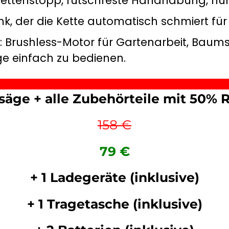
 Kettenstopp, rutschfeste Handhabung, nur 
Tank, der die Kette automatisch schmiert fü
: Brushless-Motor für Gartenarbeit, Baums
e einfach zu bedienen.
äge + alle Zubehörteile mit
50%
R
158 €
79 €
+ 1 Ladegeräte (inklusive)
+ 1 Tragetasche (inklusive)