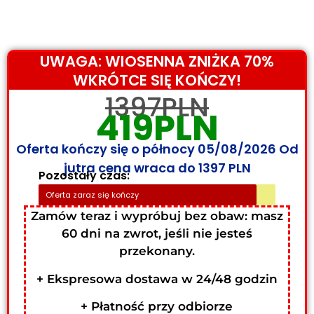
UWAGA: WIOSENNA ZNIŻKA 70%
WKRÓTCE SIĘ KOŃCZY!
1397PLN
419PLN
Oferta kończy się o północy 05/08/2026 Od
jutra cena wraca do 1397 PLN
Pozostały czas:
Oferta zaraz się kończy
Zamów teraz i wypróbuj bez obaw: masz
60 dni na zwrot, jeśli nie jesteś
przekonany.
+ Ekspresowa dostawa w 24/48 godzin
+ Płatność przy odbiorze