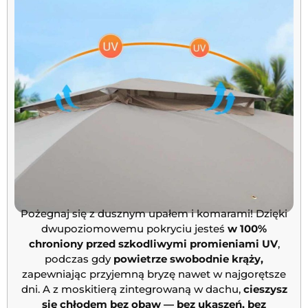
Pożegnaj się z dusznym upałem i komarami! Dzięki
dwupoziomowemu pokryciu jesteś
w 100%
chroniony przed szkodliwymi promieniami UV
,
podczas gdy
powietrze swobodnie krąży,
zapewniając przyjemną bryzę nawet w najgorętsze
dni. A z moskitierą zintegrowaną w dachu,
cieszysz
się chłodem bez obaw — bez ukąszeń, bez