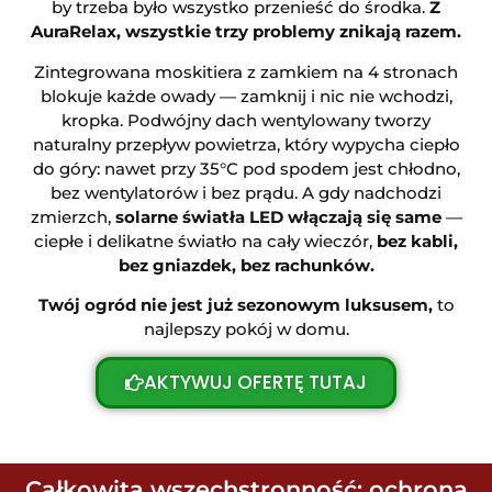
by trzeba było wszystko przenieść do środka.
Z
AuraRelax, wszystkie trzy problemy znikają razem.
Zintegrowana moskitiera z zamkiem na 4 stronach
blokuje każde owady — zamknij i nic nie wchodzi,
kropka. Podwójny dach wentylowany tworzy
naturalny przepływ powietrza, który wypycha ciepło
do góry: nawet przy 35°C pod spodem jest chłodno,
bez wentylatorów i bez prądu. A gdy nadchodzi
zmierzch,
solarne światła LED włączają się same
—
ciepłe i delikatne światło na cały wieczór,
bez kabli,
bez gniazdek, bez rachunków.
Twój ogród nie jest już sezonowym luksusem,
to
najlepszy pokój w domu.
AKTYWUJ OFERTĘ TUTAJ
Całkowita wszechstronność: ochrona