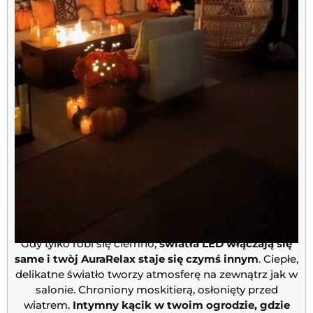
Gdy tylko robi się ciemno,
światła LED włączają się
same i twòj AuraRelax staje się czymś innym
. Ciepłe,
delikatne światło tworzy atmosferę na zewnątrz jak w
salonie. Chroniony moskitierą, osłonięty przed
wiatrem.
Intymny kącik w twoim ogrodzie, gdzie