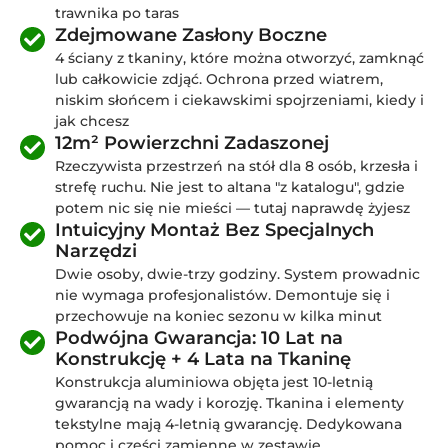
trawnika po taras
Zdejmowane Zasłony Boczne
4 ściany z tkaniny, które można otworzyć, zamknąć
lub całkowicie zdjąć. Ochrona przed wiatrem,
niskim słońcem i ciekawskimi spojrzeniami, kiedy i
jak chcesz
12m² Powierzchni Zadaszonej
Rzeczywista przestrzeń na stół dla 8 osób, krzesła i
strefę ruchu. Nie jest to altana "z katalogu", gdzie
potem nic się nie mieści — tutaj naprawdę żyjesz
Intuicyjny Montaż Bez Specjalnych
Narzędzi
Dwie osoby, dwie-trzy godziny. System prowadnic
nie wymaga profesjonalistów. Demontuje się i
przechowuje na koniec sezonu w kilka minut
Podwójna Gwarancja: 10 Lat na
Konstrukcję + 4 Lata na Tkaninę
Konstrukcja aluminiowa objęta jest 10-letnią
gwarancją na wady i korozję. Tkanina i elementy
tekstylne mają 4-letnią gwarancję. Dedykowana
pomoc i części zamienne w zestawie