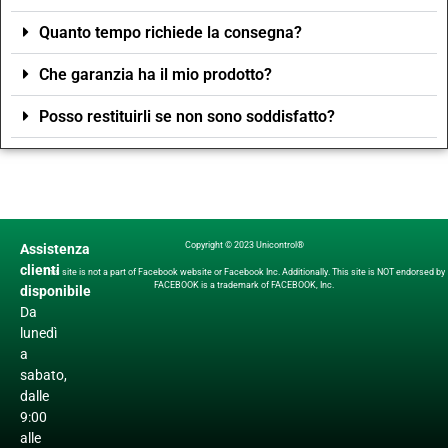
Quanto tempo richiede la consegna?
Che garanzia ha il mio prodotto?
Posso restituirli se non sono soddisfatto?
Copyright © 2023 Unicontrol®
Assistenza
clienti
This site is not a part of Facebook website or Facebook Inc. Additionally. This site is NOT endorsed by
FACEBOOK is a trademark of FACEBOOK, Inc.
disponibile
Da
lunedì
a
sabato,
dalle
9:00
alle