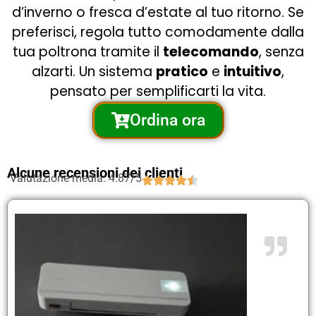
d’inverno o fresca d’estate al tuo ritorno. Se
preferisci, regola tutto comodamente dalla
tua poltrona tramite il
telecomando
, senza
alzarti. Un sistema
pratico
e
intuitivo
,
pensato per semplificarti la vita.
Ordina ora
Alcune recensioni dei clienti
Valutazione media: 4.87/5