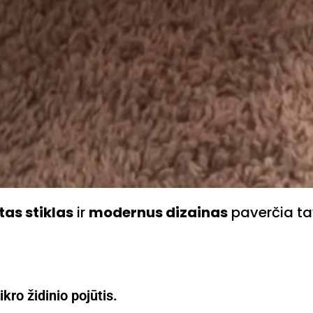
tas stiklas
ir
modernus dizainas
paverčia ta
kro židinio pojūtis.