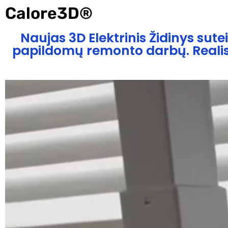
Calore3D®️
Naujas 3D Elektrinis Židinys su
papildomų remonto darbų. Realist