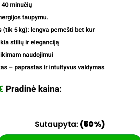
r 40 minučių
energijos taupymu.
(tik 5 kg): lengva pernešti bet kur
ia stilių ir eleganciją
tikimam naudojimui
tas – paprastas ir intuityvus valdymas
€
Pradinė kaina:
Sutaupyta:
(50 %)