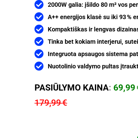
2000W galia: įšildo 80 m² vos pe
A++ energijos klasė su iki 93 % 
Kompaktiškas ir lengvas dizainas 
Tinka bet kokiam interjerui, suteik
Integruota apsaugos sistema pa
Nuotolinio valdymo pultas įtrauk
PASIŪLYMO KAINA
:
69,99 
179,99 €