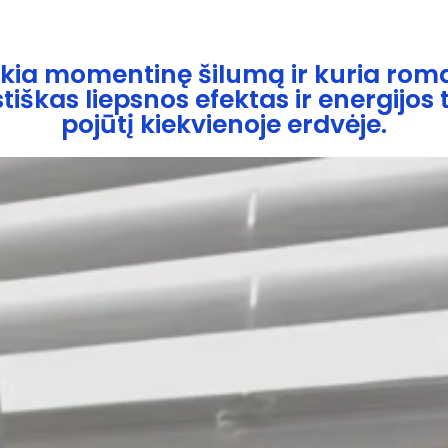
teikia momentinę šilumą ir kuria ro
iškas liepsnos efektas ir energijo
pojūtį kiekvienoje erdvėje.