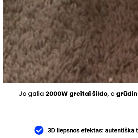
Jo galia
2000W
greitai šildo
, o
grūdin
3D liepsnos efektas: autentiška ti