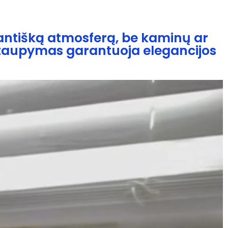
mantišką atmosferą, be kaminų ar
s taupymas garantuoja elegancijos