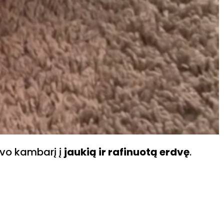
vo kambarį į
jaukią ir rafinuotą erdvę
.