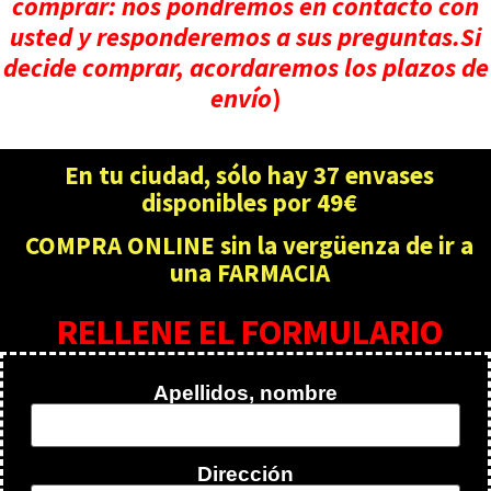
comprar: nos pondremos en contacto con
usted y responderemos a sus preguntas.
Si
decide comprar, acordaremos los plazos de
envío
)
En tu ciudad, sólo hay 37 envases
disponibles por 49€
COMPRA ONLINE sin la vergüenza de ir a
una FARMACIA
RELLENE EL FORMULARIO
Apellidos, nombre
Dirección