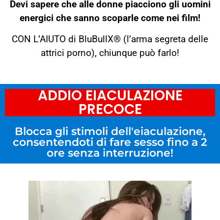
Devi sapere che alle donne piacciono gli uomini
energici che sanno scoparle come nei film!
CON L’AIUTO di BluBullX® (l’arma segreta delle
attrici porno), chiunque può farlo!
ADDIO EIACULAZIONE
PRECOCE
Blocca gli stimoli dell'eiaculazione,
consentendoti di fare sesso fino a 2
ore senza interruzione!