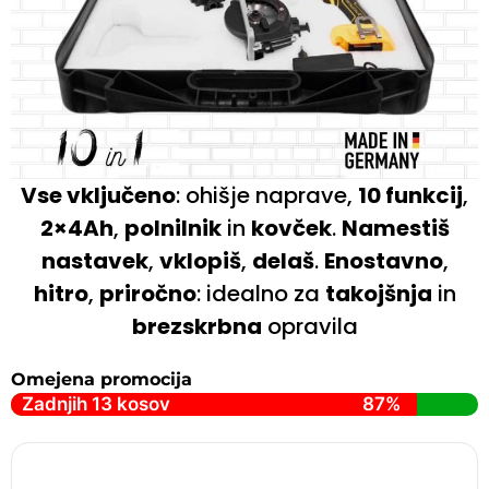
Vse vključeno
: ohišje naprave,
10 funkcij
,
2×4Ah
,
polnilnik
in
kovček
.
Namestiš
nastavek
,
vklopiš
,
delaš
.
Enostavno
,
hitro
,
priročno
: idealno za
takojšnja
in
brezskrbna
opravila
Omejena promocija
Zadnjih 13 kosov
87%