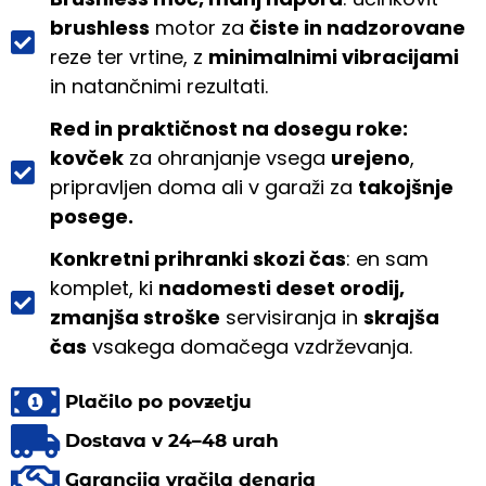
brushless
motor za
čiste in nadzorovane
reze ter vrtine, z
minimalnimi vibracijami
in natančnimi rezultati.
Red in praktičnost na dosegu roke:
kovček
za ohranjanje vsega
urejeno
,
pripravljen doma ali v garaži za
takojšnje
posege.
Konkretni prihranki skozi čas
: en sam
komplet, ki
nadomesti deset orodij,
zmanjša stroške
servisiranja in
skrajša
čas
vsakega domačega vzdrževanja.
Plačilo po povzetju
Dostava v 24–48 urah
Garancija vračila denarja