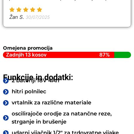
Žan S.
30/07/2025
Omejena promocija
Zadnjih 13 kosov
87%
Funkcije in dodatki:
2 bateriji 18V 4Ah
hitri polnilec
vrtalnik za različne materiale
oscilirajoče orodje za natančne reze,
strganje in brušenje
udarni vijačnik 1/2″ za trdovratne vijake