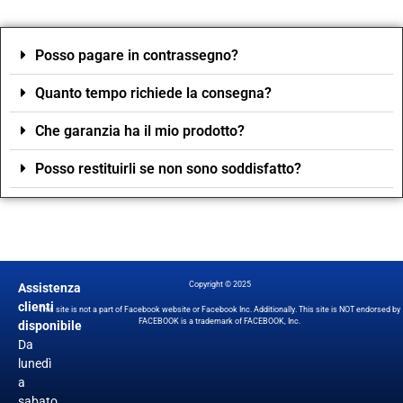
Posso pagare in contrassegno?
Quanto tempo richiede la consegna?
Che garanzia ha il mio prodotto?
Posso restituirli se non sono soddisfatto?
Copyright © 2025
Assistenza
clienti
This site is not a part of Facebook website or Facebook Inc. Additionally. This site is NOT endorsed by
FACEBOOK is a trademark of FACEBOOK, Inc.
disponibile
Da
lunedì
a
sabato,