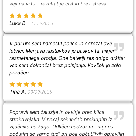
veji na vrtu – rezultat je čist in brez stresa
Luka B.
24/06/2025
V pol ure sem namestil polico in odrezal dve
letvici. Menjava nastavkov je bliskovita, nikjer
razmetanega orodja. Obe bateriji res dolgo držita:
vse sem dokončal brez polnjenja. Kovček je zelo
priročen
Tina A.
08/09/2025
Popravil sem žaluzije in okvirje brez klica
strokovnjaka. V nekaj sekundah preklopim iz
vijačnika na žago. Odličen nadzor pri zagonu –
počutim se varno tudi pri bolj občutljivih opravilih