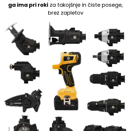
ga ima pri roki
za takojšnje in čiste posege,
brez zapletov