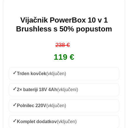
Vijačnik PowerBox 10 v 1
Brushless s 50% popustom
238 €
119 €
✓
Trden kovček
(vključen)
✓
2× bateriji 18V 4Ah
(vključeni)
✓
Polnilec 220V
(vključen)
✓
Komplet dodatkov
(vključen)