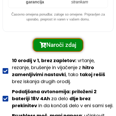
garancija
strankam
Časovno omejena ponudba: zaloge so omejene. Pripravljen za
uporabo, preprost in varen v vašem domu.
Naroči zdaj
10 orodij v 1, brez zapletov:
vrtanje,
rezanje, brušenje in vijačenje z
hitro
zamenljivimi nastavki
, tako
takoj rešiš
brez iskanja drugih orodij.
Podaljšana avtonomija: priloženi 2
bateriji 18V 4Ah
za delo
dlje brez
prekinitev
in da končaš delo v eni sami seji.
Brushless moč, manj napora
: učinkovit