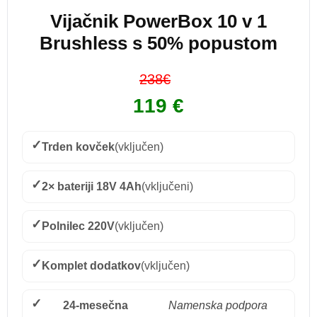
Vijačnik PowerBox 10 v 1
Brushless s 50% popustom
238€
119 €
✓
Trden kovček
(vključen)
✓
2× bateriji 18V 4Ah
(vključeni)
✓
Polnilec 220V
(vključen)
✓
Komplet dodatkov
(vključen)
✓
24-mesečna
Namenska podpora