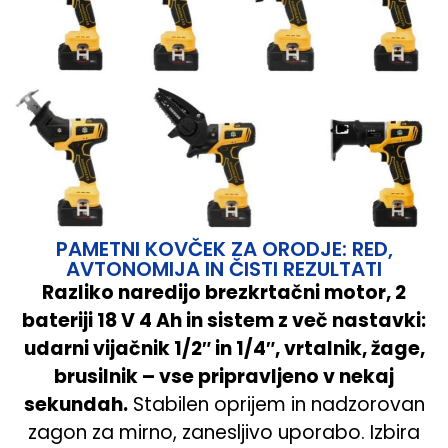
PAMETNI KOVČEK ZA ORODJE: RED,
AVTONOMIJA IN ČISTI REZULTATI
Razliko naredijo brezkrtačni motor, 2
bateriji 18 V 4 Ah in sistem z več nastavki:
udarni vijačnik 1/2″ in 1/4″, vrtalnik, žage,
brusilnik – vse pripravljeno v nekaj
sekundah.
Stabilen oprijem in nadzorovan
zagon za mirno, zanesljivo uporabo. Izbira