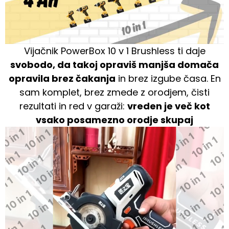
Vijačnik PowerBox 10 v 1 Brushless ti daje
svobodo, da takoj opraviš manjša domača
opravila brez čakanja
in brez izgube časa. En
sam komplet, brez zmede z orodjem, čisti
rezultati in red v garaži:
vreden je več kot
vsako posamezno orodje skupaj